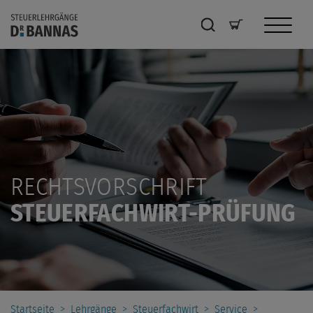
RECHTSVORSCHRIFT
STEUERFACHWIRT-PRÜFUNG
Startseite
>
Lehrgänge
>
Steuerfachwirt
>
Service
>