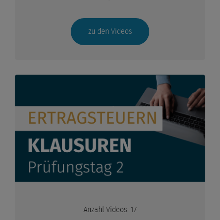
Einbringung und Anteilstausch
zu den Videos
Verschmelzung von Kapitalgesellschaften
Verschmelzung Kapital- auf Personengesellschaft
EÜR + § 23 EStG
§§ 17 + 20 EStG
Besteuerung von Renten
Betriebsaufspaltung
Betriebsveräußerung
Vorweggenommene Erbfolge
Anzahl Videos: 17