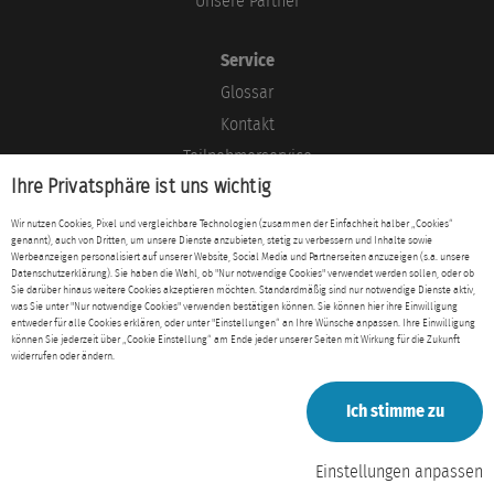
Unsere Partner
Service
Glossar
Kontakt
Teilnehmerservice
Ihre Privatsphäre ist uns wichtig
Blog
Wir nutzen Cookies, Pixel und vergleichbare Technologien (zusammen der Einfachheit halber „Cookies“
genannt), auch von Dritten, um unsere Dienste anzubieten, stetig zu verbessern und Inhalte sowie
Rechtliches
Werbeanzeigen personalisiert auf unserer Website, Social Media und Partnerseiten anzuzeigen (s.a. unsere
Datenschutzerklärung). Sie haben die Wahl, ob "Nur notwendige Cookies" verwendet werden sollen, oder ob
Impressum
Sie darüber hinaus weitere Cookies akzeptieren möchten. Standardmäßig sind nur notwendige Dienste aktiv,
was Sie unter "Nur notwendige Cookies" verwenden bestätigen können. Sie können hier ihre Einwilligung
Datenschutz
entweder für alle Cookies erklären, oder unter "Einstellungen“ an Ihre Wünsche anpassen. Ihre Einwilligung
können Sie jederzeit über „Cookie Einstellung“ am Ende jeder unserer Seiten mit Wirkung für die Zukunft
AGB
widerrufen oder ändern.
Ich stimme zu
Einstellungen anpassen