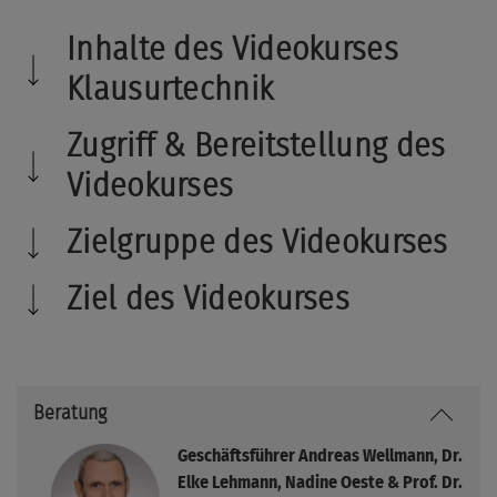
Inhalte des Videokurses
Klausurtechnik
Zugriff & Bereitstellung des
Klausurtechnik und Klausurvarianten
Videokurses
Einspruchsverfahren und Korrekturvorschriften und
Zielgruppe des Videokurses
Feststellungsbescheide
Korrekturvorschriften und Festsetzungsverjährung
Ziel des Videokurses
Systematik der Lösung eines Erbschaftsteuer- bzw.
Schenkungsteuer Falls
Beratung
Bewertung und Begünstigung von übrigem Vermögen
Geschäftsführer Andreas Wellmann, Dr.
Bewertung und Begünstigung von Grundvermögen
Elke Lehmann,
Nadine Oeste & Prof. Dr.