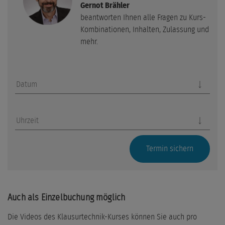
Gernot Brähler
Bewertung und Begünstigung von Betriebsvermögen und
beantworten Ihnen alle Fragen zu Kurs-
von nicht notierten Anteilen an Kapitalgesellschaften
Kombinationen, Inhalten, Zulassung und
mehr.
Umsätze i.Z.m. Grundstücken und Gebäuden
Übergang der Steuerschuldnerschaft nach § 13b UStG
Datum
Vorsteuerabzug und -berichtigung
Innergemeinschaftliche Lieferungen, Erwerbe und
Uhrzeit
Reihengeschäfte
Privatnutzung von PKW's
Termin sichern
Anrede
Leistungen zwischen Gesellschafter und Gesellschaft
Vorname
ErbSt Teil der Steuerberaterprüfung 2016
Auch als Einzelbuchung möglich
Nachname
Die Videos des Klausurtechnik-Kurses können Sie auch pro