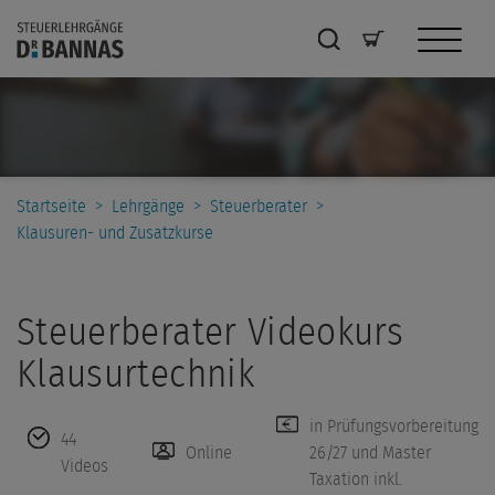
Startseite
>
Lehrgänge
>
Steuerberater
>
Klausuren- und Zusatzkurse
Steuerberater Videokurs
Klausurtechnik
in Prüfungsvorbereitung
44
Online
26/27 und Master
Videos
Taxation inkl.