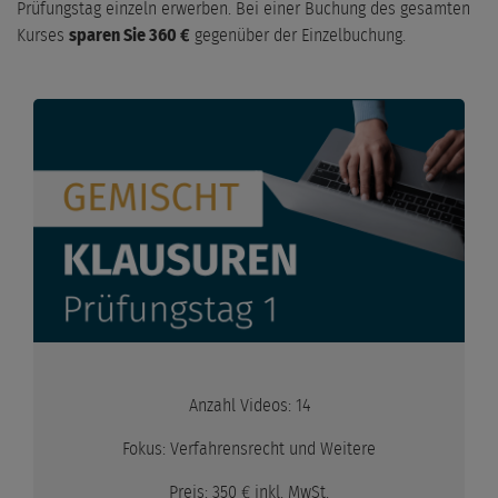
Bilanzierung von Immateriellen Vermögensgegenstände
Prüfungstag einzeln erwerben. Bei einer Buchung des gesamten
Kurses
sparen Sie 360 €
gegenüber der Einzelbuchung.
E-Mail
Bilanzierung von Beteiligungen
Bilanzierung von Sachanlagevermögen
Telefon
Bilanzierung von Grundstücken
Bilanzierung von Umlaufvermögen (Waren und Forderungen)
Bilanzierung von Rückstellungen
Bilanzierung von Verbindlichkeiten und
Bewertungseinheiten
Bilanzberichtigungen und Behandlung Betriebsprüfungen
Anzahl Videos: 14
Gesellschaftereintritt, -austritt, -wechsel
Fokus: Verfahrensrecht und Weitere
Gründung von Personengesellschaften
Preis: 350 € inkl. MwSt.