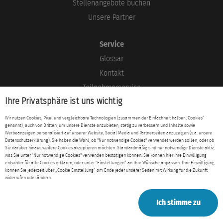
Stellenangebote buchen
Unsere Partner
Service
Glossar
Kontakt
Teilnehmerservice
Ihre Privatsphäre ist uns wichtig
Blog
Wir nutzen Cookies, Pixel und vergleichbare Technologien (zusammen der Einfachheit halber „Cookies“
genannt), auch von Dritten, um unsere Dienste anzubieten, stetig zu verbessern und Inhalte sowie
Rechtliches
Werbeanzeigen personalisiert auf unserer Website, Social Media und Partnerseiten anzuzeigen (s.a. unsere
Datenschutzerklärung). Sie haben die Wahl, ob "Nur notwendige Cookies" verwendet werden sollen, oder ob
Impressum
Sie darüber hinaus weitere Cookies akzeptieren möchten. Standardmäßig sind nur notwendige Dienste aktiv,
was Sie unter "Nur notwendige Cookies" verwenden bestätigen können. Sie können hier ihre Einwilligung
Datenschutz
entweder für alle Cookies erklären, oder unter "Einstellungen“ an Ihre Wünsche anpassen. Ihre Einwilligung
können Sie jederzeit über „Cookie Einstellung“ am Ende jeder unserer Seiten mit Wirkung für die Zukunft
AGB
widerrufen oder ändern.
Ich stimme zu