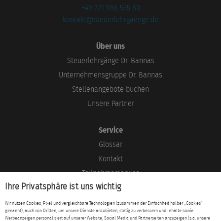
+49 221 986 555 80
kontakt@steuerlehrgaenge.de
Über uns
Steuerlehrgänge Dr. Bannas
Unternehmensgruppe Dr. Bannas
Stellenangebote buchen
Unsere Partner
Service
Glossar
Kontakt
Teilnehmerservice
Ihre Privatsphäre ist uns wichtig
Blog
Wir nutzen Cookies, Pixel und vergleichbare Technologien (zusammen der Einfachheit halber „Cookies“
genannt), auch von Dritten, um unsere Dienste anzubieten, stetig zu verbessern und Inhalte sowie
Rechtliches
Werbeanzeigen personalisiert auf unserer Website, Social Media und Partnerseiten anzuzeigen (s.a. unsere