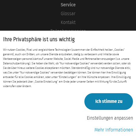
Service
Glossar
Kontakt
Teilnehmerservice
Ihre Privatsphäre ist uns wichtig
Blog
Wir nutzen Cookies, Pixel und vergleichbare Technologien (zusammen der Einfachheit halber „Cookies“
genannt), auch von Dritten, um unsere Dienste anzubieten, stetig zu verbessern und Inhalte sowie
Rechtliches
Werbeanzeigen personalisiert auf unserer Website, Social Media und Partnerseiten anzuzeigen (s.a. unsere
Datenschutzerklärung). Sie haben die Wahl, ob "Nur notwendige Cookies" verwendet werden sollen, oder ob
Impressum
Sie darüber hinaus weitere Cookies akzeptieren möchten. Standardmäßig sind nur notwendige Dienste aktiv,
was Sie unter "Nur notwendige Cookies" verwenden bestätigen können. Sie können hier ihre Einwilligung
Datenschutz
entweder für alle Cookies erklären, oder unter "Einstellungen“ an Ihre Wünsche anpassen. Ihre Einwilligung
können Sie jederzeit über „Cookie Einstellung“ am Ende jeder unserer Seiten mit Wirkung für die Zukunft
AGB
widerrufen oder ändern.
Ich stimme zu
Einstellungen anpassen
Mehr Informationen