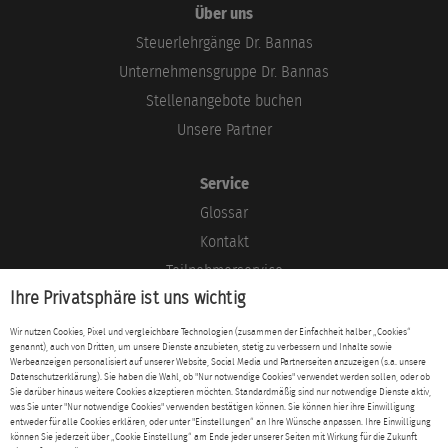
Über uns
Steuerlehrgänge Dr. Bannas
Unternehmensgruppe Dr. Bannas
Stellenangebote buchen
Unsere Partner
Service
Glossar
Kontakt
Teilnehmerservice
Ihre Privatsphäre ist uns wichtig
Blog
Wir nutzen Cookies, Pixel und vergleichbare Technologien (zusammen der Einfachheit halber „Cookies“
genannt), auch von Dritten, um unsere Dienste anzubieten, stetig zu verbessern und Inhalte sowie
Rechtliches
Werbeanzeigen personalisiert auf unserer Website, Social Media und Partnerseiten anzuzeigen (s.a. unsere
Datenschutzerklärung). Sie haben die Wahl, ob "Nur notwendige Cookies" verwendet werden sollen, oder ob
Impressum
Sie darüber hinaus weitere Cookies akzeptieren möchten. Standardmäßig sind nur notwendige Dienste aktiv,
was Sie unter "Nur notwendige Cookies" verwenden bestätigen können. Sie können hier ihre Einwilligung
Datenschutz
entweder für alle Cookies erklären, oder unter "Einstellungen“ an Ihre Wünsche anpassen. Ihre Einwilligung
können Sie jederzeit über „Cookie Einstellung“ am Ende jeder unserer Seiten mit Wirkung für die Zukunft
AGB