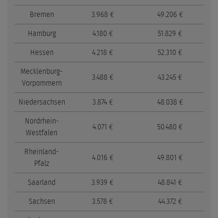
Bremen
3.968 €
49.206 €
Hamburg
4.180 €
51.829 €
Hessen
4.218 €
52.310 €
Mecklenburg-
3.488 €
43.245 €
Vorpommern
Niedersachsen
3.874 €
48.038 €
Nordrhein-
4.071 €
50.480 €
Westfalen
Rheinland-
4.016 €
49.801 €
Pfalz
Saarland
3.939 €
48.841 €
Sachsen
3.578 €
44.372 €