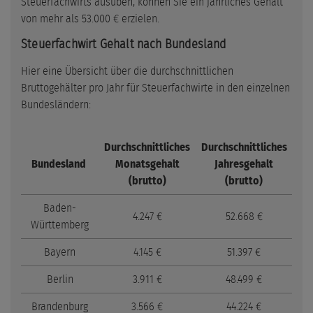
Steuerfachwirts ausüben, können Sie ein jährliches Gehalt
von mehr als 53.000 € erzielen.
Steuerfachwirt Gehalt nach Bundesland
Hier eine Übersicht über die durchschnittlichen
Bruttogehälter pro Jahr für Steuerfachwirte in den einzelnen
Bundesländern:
Durchschnittliches
Durchschnittliches
Bundesland
Monatsgehalt
Jahresgehalt
(brutto)
(brutto)
Baden-
4.247 €
52.668 €
Württemberg
Bayern
4.145 €
51.397 €
Berlin
3.911 €
48.499 €
Brandenburg
3.566 €
44.224 €