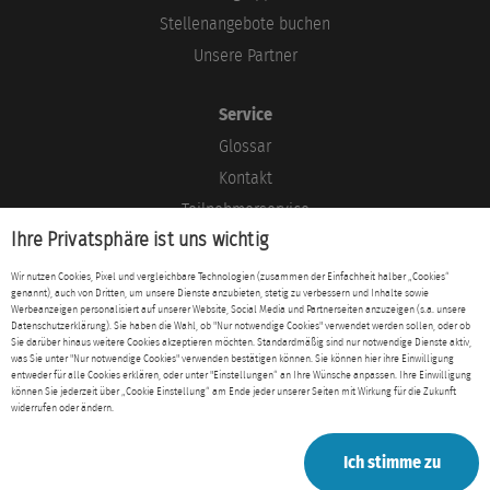
Stellenangebote buchen
Unsere Partner
Service
Glossar
Kontakt
Teilnehmerservice
Ihre Privatsphäre ist uns wichtig
Blog
Wir nutzen Cookies, Pixel und vergleichbare Technologien (zusammen der Einfachheit halber „Cookies“
genannt), auch von Dritten, um unsere Dienste anzubieten, stetig zu verbessern und Inhalte sowie
Rechtliches
Werbeanzeigen personalisiert auf unserer Website, Social Media und Partnerseiten anzuzeigen (s.a. unsere
Datenschutzerklärung). Sie haben die Wahl, ob "Nur notwendige Cookies" verwendet werden sollen, oder ob
Impressum
Sie darüber hinaus weitere Cookies akzeptieren möchten. Standardmäßig sind nur notwendige Dienste aktiv,
was Sie unter "Nur notwendige Cookies" verwenden bestätigen können. Sie können hier ihre Einwilligung
Datenschutz
entweder für alle Cookies erklären, oder unter "Einstellungen“ an Ihre Wünsche anpassen. Ihre Einwilligung
können Sie jederzeit über „Cookie Einstellung“ am Ende jeder unserer Seiten mit Wirkung für die Zukunft
AGB
widerrufen oder ändern.
Ich stimme zu