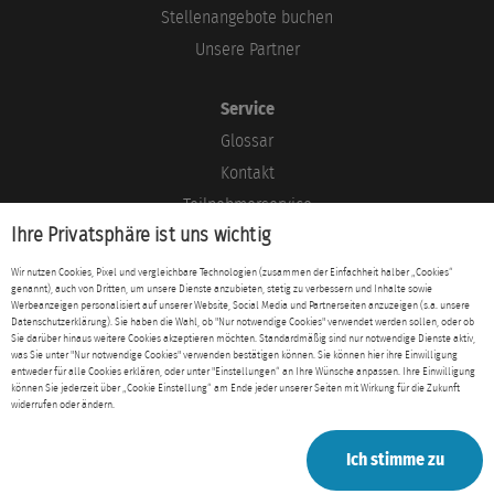
Stellenangebote buchen
Unsere Partner
Service
Glossar
Kontakt
Teilnehmerservice
Ihre Privatsphäre ist uns wichtig
Blog
Wir nutzen Cookies, Pixel und vergleichbare Technologien (zusammen der Einfachheit halber „Cookies“
genannt), auch von Dritten, um unsere Dienste anzubieten, stetig zu verbessern und Inhalte sowie
Rechtliches
Werbeanzeigen personalisiert auf unserer Website, Social Media und Partnerseiten anzuzeigen (s.a. unsere
Datenschutzerklärung). Sie haben die Wahl, ob "Nur notwendige Cookies" verwendet werden sollen, oder ob
Impressum
Sie darüber hinaus weitere Cookies akzeptieren möchten. Standardmäßig sind nur notwendige Dienste aktiv,
was Sie unter "Nur notwendige Cookies" verwenden bestätigen können. Sie können hier ihre Einwilligung
Datenschutz
entweder für alle Cookies erklären, oder unter "Einstellungen“ an Ihre Wünsche anpassen. Ihre Einwilligung
können Sie jederzeit über „Cookie Einstellung“ am Ende jeder unserer Seiten mit Wirkung für die Zukunft
AGB
widerrufen oder ändern.
Ich stimme zu