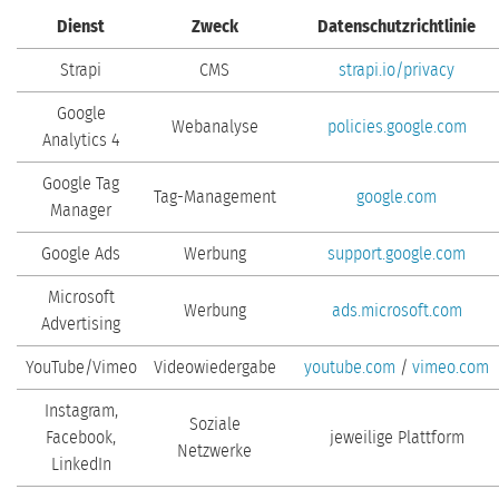
Dienst
Zweck
Datenschutzrichtlinie
Strapi
CMS
strapi.io/privacy
Google
Webanalyse
policies.google.com
Analytics 4
Google Tag
Tag-Management
google.com
Manager
Google Ads
Werbung
support.google.com
Microsoft
Werbung
ads.microsoft.com
Advertising
YouTube/Vimeo
Videowiedergabe
youtube.com
/
vimeo.com
Instagram,
Soziale
Facebook,
jeweilige Plattform
Netzwerke
LinkedIn