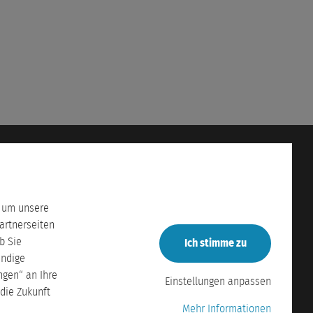
Rechtliches
Impressum
Datenschutz
, um unsere
service
AGB
artnerseiten
b Sie
Ich stimme zu
endige
ngen“ an Ihre
Einstellungen anpassen
 die Zukunft
Mehr Informationen