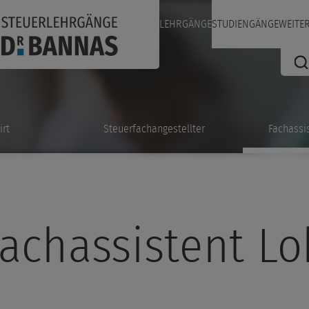
LEHRGÄNGE
STUDIENGÄNGE
WEITE
irt
Steuerfachangestellter
Fachassi
achassistent L