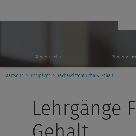
Steuerberater
Steuerfachw
Startseite
>
Lehrgänge
>
Fachassistent Lohn & Gehalt
Lehrgänge F
Gehalt