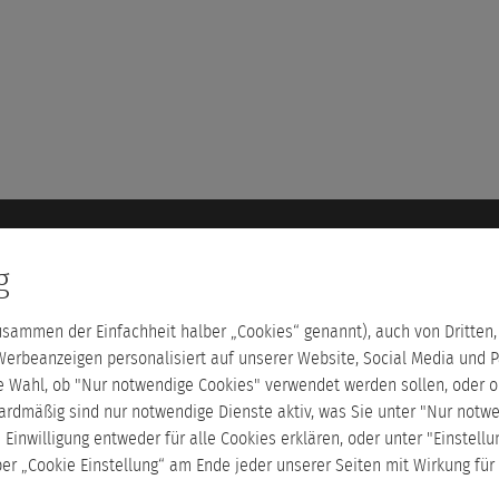
Über uns
Service
g
Steuerlehrgänge Dr. Bannas
Glossar
Unternehmensgruppe Dr. Bannas
Kontakt
zusammen der Einfachheit halber „Cookies“ genannt), auch von Dritten
Stellenangebote buchen
Teilnehmer
ge.de
Werbeanzeigen personalisiert auf unserer Website, Social Media und P
Unsere Partner
Blog
ie Wahl, ob "Nur notwendige Cookies" verwendet werden sollen, oder o
ardmäßig sind nur notwendige Dienste aktiv, was Sie unter "Nur notw
inwilligung entweder für alle Cookies erklären, oder unter "Einstellu
er „Cookie Einstellung“ am Ende jeder unserer Seiten mit Wirkung für