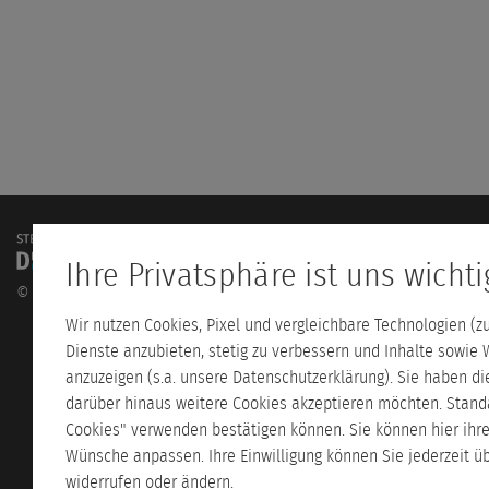
Ihre Privatsphäre ist uns wichti
Mo-Fr: 8:30 - 16:00 Uhr
©
2026
+49 221 986 555 80
Wir nutzen Cookies, Pixel und vergleichbare Technologien (
kontakt@steuerlehrgaen
Dienste anzubieten, stetig zu verbessern und Inhalte sowie 
anzuzeigen (s.a. unsere Datenschutzerklärung). Sie haben d
darüber hinaus weitere Cookies akzeptieren möchten. Stand
Cookies" verwenden bestätigen können. Sie können hier ihre E
Wünsche anpassen. Ihre Einwilligung können Sie jederzeit üb
widerrufen oder ändern.