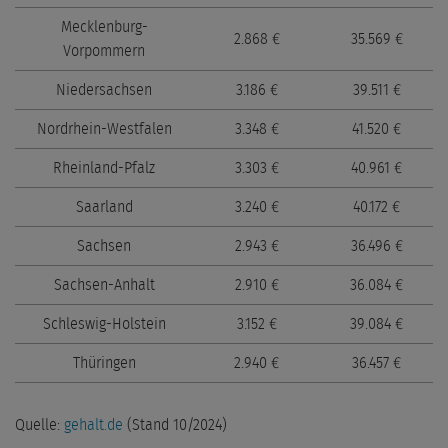
Mecklenburg-
2.868 €
35.569 €
Vorpommern
Niedersachsen
3.186 €
39.511 €
Nordrhein-Westfalen
3.348 €
41.520 €
Rheinland-Pfalz
3.303 €
40.961 €
Saarland
3.240 €
40.172 €
Sachsen
2.943 €
36.496 €
Sachsen-Anhalt
2.910 €
36.084 €
Schleswig-Holstein
3.152 €
39.084 €
Thüringen
2.940 €
36.457 €
Quelle:
gehalt.de
(Stand 10/2024)