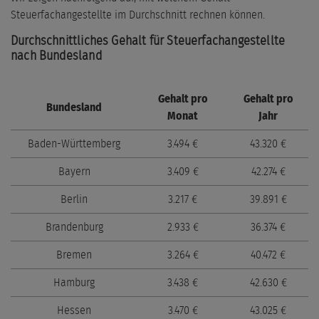
Steuerfachangestellte im Durchschnitt rechnen können.
Durchschnittliches Gehalt für Steuerfachangestellte
nach Bundesland
Gehalt pro
Gehalt pro
Bundesland
Monat
Jahr
Baden-Württemberg
3.494 €
43.320 €
Bayern
3.409 €
42.274 €
Berlin
3.217 €
39.891 €
Brandenburg
2.933 €
36.374 €
Bremen
3.264 €
40.472 €
Hamburg
3.438 €
42.630 €
Hessen
3.470 €
43.025 €