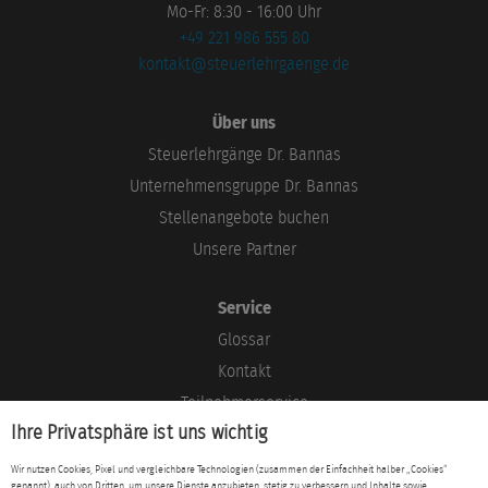
Mo-Fr: 8:30 - 16:00 Uhr
+49 221 986 555 80
kontakt@steuerlehrgaenge.de
Über uns
Steuerlehrgänge Dr. Bannas
Unternehmensgruppe Dr. Bannas
Stellenangebote buchen
Unsere Partner
Service
Glossar
Kontakt
Teilnehmerservice
Ihre Privatsphäre ist uns wichtig
Blog
Wir nutzen Cookies, Pixel und vergleichbare Technologien (zusammen der Einfachheit halber „Cookies“
genannt), auch von Dritten, um unsere Dienste anzubieten, stetig zu verbessern und Inhalte sowie