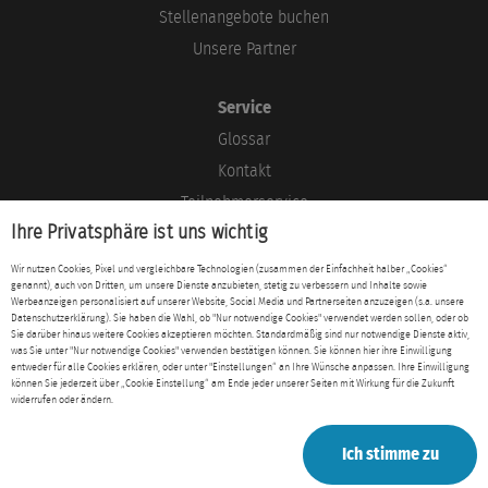
Stellenangebote buchen
Unsere Partner
Service
Glossar
Kontakt
Teilnehmerservice
Ihre Privatsphäre ist uns wichtig
Blog
Wir nutzen Cookies, Pixel und vergleichbare Technologien (zusammen der Einfachheit halber „Cookies“
genannt), auch von Dritten, um unsere Dienste anzubieten, stetig zu verbessern und Inhalte sowie
Rechtliches
Werbeanzeigen personalisiert auf unserer Website, Social Media und Partnerseiten anzuzeigen (s.a. unsere
Datenschutzerklärung). Sie haben die Wahl, ob "Nur notwendige Cookies" verwendet werden sollen, oder ob
Impressum
Sie darüber hinaus weitere Cookies akzeptieren möchten. Standardmäßig sind nur notwendige Dienste aktiv,
was Sie unter "Nur notwendige Cookies" verwenden bestätigen können. Sie können hier ihre Einwilligung
Datenschutz
entweder für alle Cookies erklären, oder unter "Einstellungen“ an Ihre Wünsche anpassen. Ihre Einwilligung
können Sie jederzeit über „Cookie Einstellung“ am Ende jeder unserer Seiten mit Wirkung für die Zukunft
AGB
widerrufen oder ändern.
Ich stimme zu