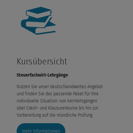
Kursübersicht
Te
Er
Steuerfachwirt-Lehrgänge
Steue
Nutzen Sie unser deutschlandweites Angebot
und finden Sie das passende Paket für Ihre
Die E
individuelle Situation: von Kernlehrgängen
werde
über Crash- und Klausurenkurse bis hin zur
gegeb
Vorbereitung auf die mündliche Prüfung.
bestm
für Si
mehr Informationen