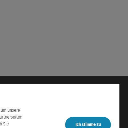
en Jahre zusammengetragen.
hr Informationen
Rechtliches
Impressum
Datenschutz
, um unsere
service
AGB
artnerseiten
b Sie
Ich stimme zu