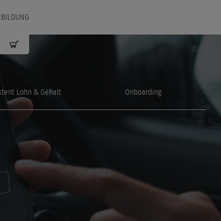
RBILDUNG
stent Lohn & Gehalt
Onboarding
G