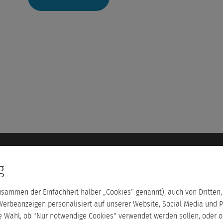
letzt
me
Über uns
Service
g
Steuerlehrgänge Dr. Bannas
Glossar
Unternehmensgruppe Dr. Bannas
Kontakt
zusammen der Einfachheit halber „Cookies“ genannt), auch von Dritten
Stellenangebote buchen
Teilnehmer
ge.de
Werbeanzeigen personalisiert auf unserer Website, Social Media und P
Unsere Partner
Blog
ie Wahl, ob "Nur notwendige Cookies" verwendet werden sollen, oder o