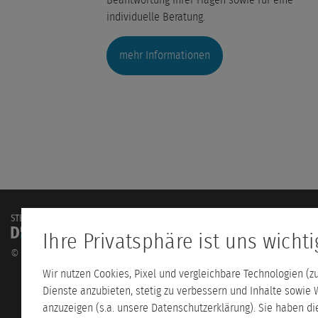
Beantwortung Ihrer Fragen sowie für eine
individuelle Beratung.
mehr Informationen
Ihre Privatsphäre ist uns wichti
Mo-Fr: 8:30 - 16:00 Uhr
©
2026
+49 221 986 555 80
Wir nutzen Cookies, Pixel und vergleichbare Technologien (
kontakt@steuerlehrgaen
Dienste anzubieten, stetig zu verbessern und Inhalte sowie 
anzuzeigen (s.a. unsere Datenschutzerklärung). Sie haben d