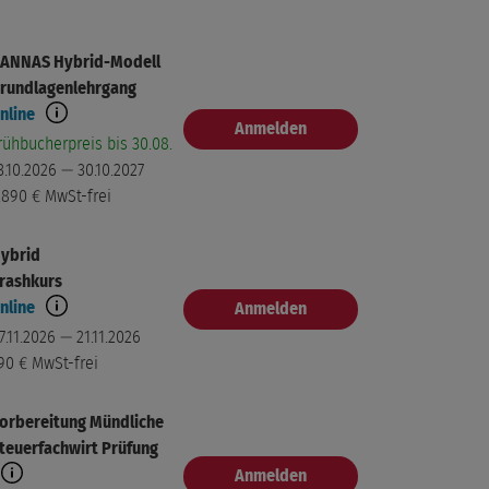
ANNAS Hybrid-Modell
rundlagenlehrgang
nline
Anmelden
rühbucherpreis bis 30.08.
3.10.2026 — 30.10.2027
.890 €
MwSt-frei
ybrid
rashkurs
nline
Anmelden
7.11.2026 — 21.11.2026
90 €
MwSt-frei
orbereitung Mündliche
teuerfachwirt Prüfung
Anmelden