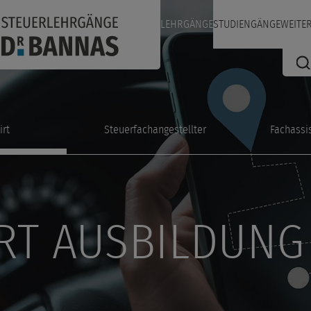
LEHRGÄNGE
STUDIENGÄNGE
WEITE
irt
Steuerfachangestellter
Fachassi
RT AUSBILDUN