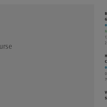
B
G
o
F
1
2
urse
H
C
o
0
7
V
S