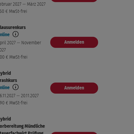
ebruar 2027 — März 2027
60 €
MwSt-frei
lausurenkurs
nline
Anmelden
pril 2027 — November
027
00 €
MwSt-frei
ybrid
rashkurs
nline
Anmelden
6.11.2027 — 20.11.2027
90 €
MwSt-frei
ybrid
orbereitung Mündliche
teuerfachwirt Prüfung