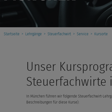
Startseite
>
Lehrgänge
>
Steuerfachwirt
>
Service
>
Kursorte
Unser Kursprog
Steuerfachwirte
In München führen wir folgende Steuerfachwirt-Lehrgä
Beschreibungen für diese Kurse):