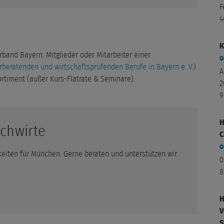
F
4
K
band Bayern. Mitglieder oder Mitarbeiter einer
o
beratenden und wirtschaftsprüfenden Berufe in Bayern e. V.)
A
timent (außer Kurs-Flatrate & Seminare).
2
9
H
achwirte
C
o
keiten für München. Gerne beraten und unterstützen wir
0
8
H
V
S