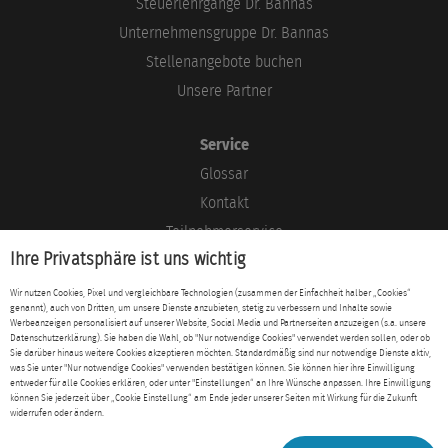
Steuerlehrgänge Dr. Bannas
Unternehmensgruppe Dr. Bannas
Stellenangebote buchen
Unsere Partner
Service
Glossar
Kontakt
Teilnehmerservice
Ihre Privatsphäre ist uns wichtig
Blog
Wir nutzen Cookies, Pixel und vergleichbare Technologien (zusammen der Einfachheit halber „Cookies“
genannt), auch von Dritten, um unsere Dienste anzubieten, stetig zu verbessern und Inhalte sowie
Rechtliches
Werbeanzeigen personalisiert auf unserer Website, Social Media und Partnerseiten anzuzeigen (s.a. unsere
Datenschutzerklärung). Sie haben die Wahl, ob "Nur notwendige Cookies" verwendet werden sollen, oder ob
Impressum
Sie darüber hinaus weitere Cookies akzeptieren möchten. Standardmäßig sind nur notwendige Dienste aktiv,
was Sie unter "Nur notwendige Cookies" verwenden bestätigen können. Sie können hier ihre Einwilligung
Datenschutz
entweder für alle Cookies erklären, oder unter "Einstellungen“ an Ihre Wünsche anpassen. Ihre Einwilligung
können Sie jederzeit über „Cookie Einstellung“ am Ende jeder unserer Seiten mit Wirkung für die Zukunft
AGB
widerrufen oder ändern.