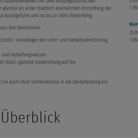
25.0
 in Zusammenarbeit mit dem Bildungsinstitut des
1.35
gGmbH an, einer staatlich anerkannten Einrichtung der
ut durchgeführt und ist bis zu 100% förderfähig.
Ros
 aus drei Bausteinen:
25.0
30 Ustd.): Grundlagen der Lohn- und Gehaltsabrechnung,
1.35
- und Vertiefungswissen
0 Ustd.): gezielte Vorbereitung auf die
n Sie auch ohne Vorkenntnisse in die Weiterbildung ein.
 Überblick