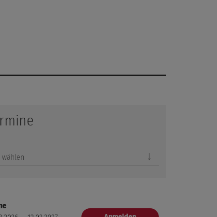
rmine
 wählen
ne