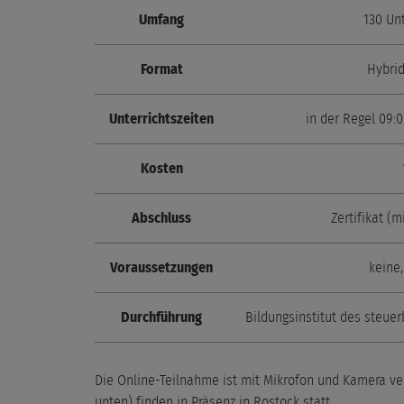
Umfang
130 Unt
Format
Hybrid
Unterrichtszeiten
in der Regel 09:
Kosten
Abschluss
Zertifikat (
Voraussetzungen
keine,
Durchführung
Bildungsinstitut des steu
Die Online-Teilnahme ist mit Mikrofon und Kamera ver
unten) finden in Präsenz in Rostock statt.