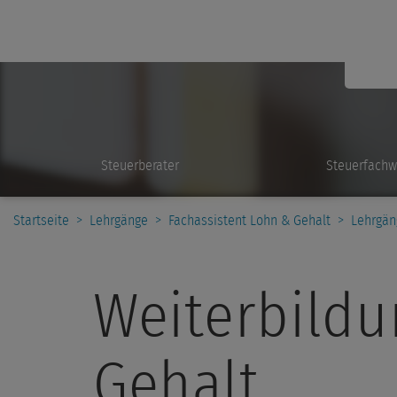
Steuerberater
Steuerfachw
Startseite
>
Lehrgänge
>
Fachassistent Lohn & Gehalt
>
Lehrgän
Weiterbildu
Gehalt