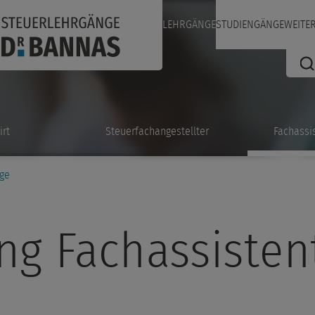
LEHRGÄNGE
STUDIENGÄNGE
WEITE
irt
Steuerfachangestellter
Fachassi
ge
ng Fachassiste