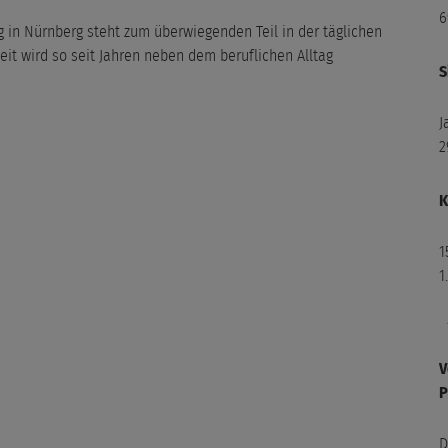
6
4
 in Nürnberg steht zum überwiegenden Teil in der täglichen
N
eit wird so seit Jahren neben dem beruflichen Alltag
S
1
4
J
2
K
1
1
V
P
1
N
D