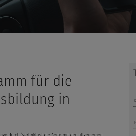
amm für die
sbildung in
P
nge durch (verlinkt ist die Seite mit den allgemeinen