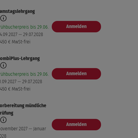
amstagslehrgang
. Block
Anmelden
rühbucherpreis bis 29.06.
Modul buchen
ürnberg
4.09.2027 — 29.07.2028
0.08.2027 — 12.08.2027
.450 €
MwSt-frei
50 €
MwSt-frei
ombiPlus-Lehrgang
. Block
Modul buchen
ürnberg
Anmelden
rühbucherpreis bis 29.06.
4.08.2027 — 26.08.2027
1.09.2027 — 29.07.2028
50 €
.450 €
MwSt-frei
MwSt-frei
. Block
orbereitung mündliche
Modul buchen
ürnberg
rüfung
1.08.2027 — 02.09.2027
Anmelden
50 €
ovember 2027 — Januar
MwSt-frei
028