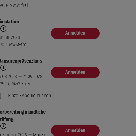
90 €
MwSt-frei
. Block
Modul buchen
ürnberg
imulation
4.09.2027 — 16.09.2027
50 €
MwSt-frei
Anmelden
anuar 2028
90 €
MwSt-frei
lausurenpräsenzkurs
Anmelden
5.08.2028 — 21.09.2028
.350 €
MwSt-frei
Einzel-Module buchen
orbereitung mündliche
rüfung
. Block
Modul buchen
Anmelden
ürnberg
ezember 2028 — Januar