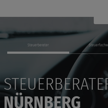
Steuerberater
Steuerfachw
STEUERBERATE
NÜRNBERG