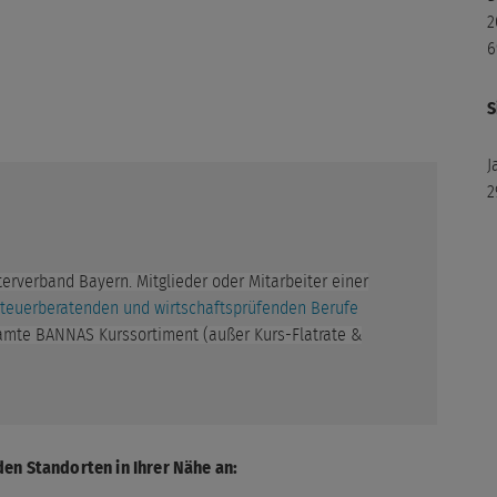
1
2
4
6
2
S
N
2
J
4
2
3
N
erverband Bayern. Mitglieder oder Mitarbeiter einer
teuerberatenden und wirtschaftsprüfenden Berufe
0
amte BANNAS Kurssortiment (außer Kurs-Flatrate &
4
4
N
1
den Standorten in Ihrer Nähe an:
4