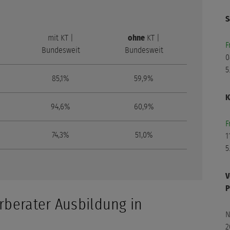
S
mit KT |
ohne
KT |
1
F
Bundesweit
Bundesweit
N
0
1
5
85,1%
59,9%
4
K
94,6%
60,9%
2
N
F
74,3%
51,0%
2
1
4
5
3
V
N
P
rberater Ausbildung in
3
4
N
2