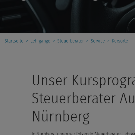
Startseite
>
Lehrgänge
>
Steuerberater
>
Service
>
Kursorte
Unser Kursprogr
Steuerberater Au
Nürnberg
In Nürnberg führen wir folgende Steuerberater-Lehrgä