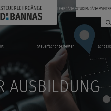
LEHRGÄNGE
STUDIENGÄNGE
WEITE
irt
Steuerfachangestellter
Fachassi
R AUSBILDUNG