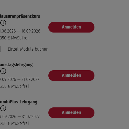
lausurenpräsenzkurs
Anmelden
1.08.2026 — 18.09.2026
.350 €
MwSt-frei
Einzel-Module buchen
amstagslehrgang
Anmelden
. Block
2.09.2026 — 31.07.2027
Modul buchen
ürnberg
.250 €
MwSt-frei
1.08.2026 — 13.08.2026
50 €
MwSt-frei
ombiPlus-Lehrgang
Anmelden
. Block
9.09.2026 — 31.07.2027
Modul buchen
ürnberg
.250 €
MwSt-frei