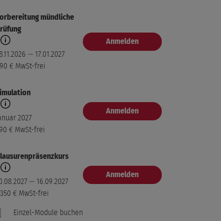
5.08.2026 — 27.08.2026
50 €
MwSt-frei
orbereitung mündliche
rüfung
. Block
Anmelden
Modul buchen
ünchen
8.11.2026 — 17.01.2027
9.09.2026 — 11.09.2026
90 €
MwSt-frei
50 €
MwSt-frei
imulation
. Block
Modul buchen
Anmelden
ünchen
anuar 2027
6.09.2026 — 18.09.2026
90 €
MwSt-frei
50 €
MwSt-frei
lausurenpräsenzkurs
Anmelden
0.08.2027 — 16.09.2027
.350 €
MwSt-frei
Einzel-Module buchen