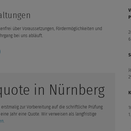
2
4
V
altungen
P
3
tenfrei über Voraussetzungen, Fördermöglichkeiten und
M
2
hrgang bei uns abläuft.
0
6
4
S
4
M
J
1
2
4
quote in Nürnberg
K
rstmalig zur Vorbereitung auf die schriftliche Prüfung
1
eine Jahr eine Quote. Wir verweisen als langfristige
1
en
.