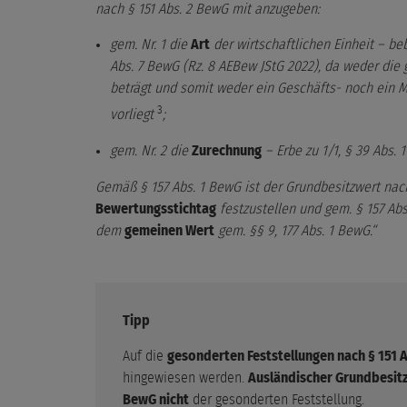
nach § 151 Abs. 2 BewG mit anzugeben:
gem. Nr. 1 die
Art
der wirtschaftlichen Einheit – beb
Abs. 7 BewG (Rz. 8 AEBew JStG 2022), da weder die
beträgt und somit weder ein Geschäfts- noch ein 
3
vorliegt
;
gem. Nr. 2 die
Zurechnung
– Erbe zu 1/1, § 39 Abs. 
Gemäß § 157 Abs. 1 BewG ist der Grundbesitzwert na
Bewertungsstichtag
festzustellen und gem. § 157 Abs.
dem
gemeinen Wert
gem. §§ 9, 177 Abs. 1 BewG.“
Tipp
Auf die
gesonderten Feststellungen nach § 151 Abs
hingewiesen werden.
Ausländischer Grundbesit
BewG nicht
der gesonderten Feststellung.