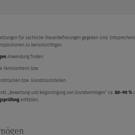
ssetzungen für sachliche Steuerbefreiungen gegeben sind. Entsprechen
nspositionen zu berücksichtigen.
gen
Anwendung finden:
te Familienheim bzw.
dstücken bzw. Grundstücksteilen.
nkt „Bewertung und Begünstigung von Grundvermögen“ ca.
80–90 %
d
gsprüfung
entfallen.
rmögen