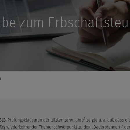
abe zum Erbschaftsteu
n
1
tB-Prüfungsklausuren der letzten zehn Jahre
zeigte u. a. auf, dass 
ig wiederkehrender Themenschwerpunkt zu den „Dauerbrennern“ der s