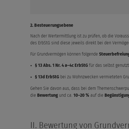
2. Besteuerungsebene
Nach der Wertermittlung ist zu prüfen, ob die Vorau
des ErbStG sind diese jeweils direkt bei den Vermöge
Für Grundvermögen können folgende
Steuerbefreiun
§ 13 Abs. 1 Nr. 4 a–4c ErbStG
für das selbst genutz
§ 13d ErbStG
bei zu Wohnzwecken vermieteten Grun
Gehen Sie davon aus, dass bei dem Themenschwerpu
die
Bewertung
und ca.
10–20 %
auf die
Begünstigun
II. Bewertung von Grundve