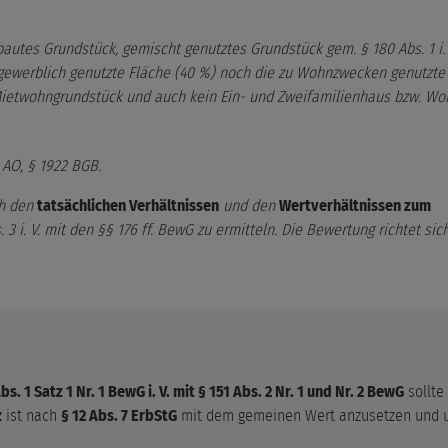
autes Grundstück, gemischt genutztes Grundstück gem. § 180 Abs. 1 i. V.
 gewerblich genutzte Fläche (40 %) noch die zu Wohnzwecken genutzte
Mietwohngrundstück und auch kein Ein- und Zweifamilienhaus bzw. Wo
1 AO, § 1922 BGB.
ch den
tatsächlichen Verhältnissen
und den
Wertverhältnissen zum
 3 i. V. mit den §§ 176 ff. BewG zu ermitteln. Die Bewertung richtet si
. 1 Satz 1 Nr. 1 BewG i. V. mit § 151 Abs. 2 Nr. 1 und Nr. 2 BewG
sollte
z
ist nach
§ 12 Abs. 7 ErbStG
mit dem gemeinen Wert anzusetzen und u