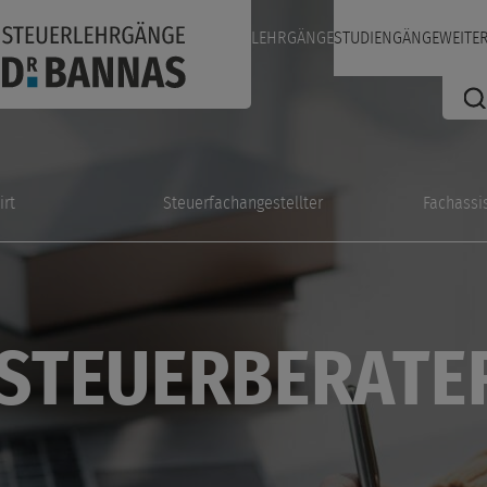
LEHRGÄNGE
STUDIENGÄNGE
WEITE
irt
Steuerfachangestellter
Fachassi
 STEUERBERAT