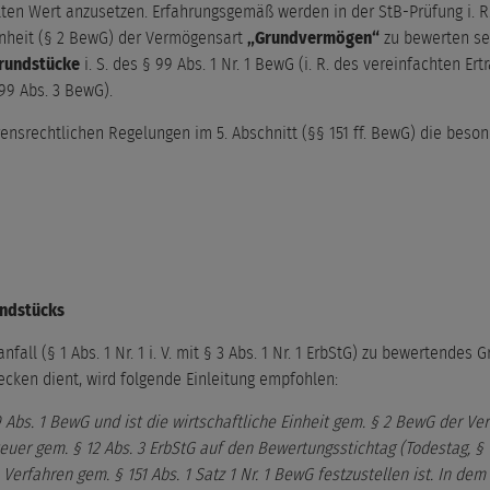
lten Wert anzusetzen. Erfahrungsgemäß werden in der StB-Prüfung i. 
inheit (§ 2 BewG) der Vermögensart
„Grundvermögen“
zu bewerten se
rundstücke
i. S. des § 99 Abs. 1 Nr. 1 BewG (i. R. des vereinfachten Er
99 Abs. 3 BewG).
ensrechtlichen Regelungen im 5. Abschnitt (§§ 151 ff. BewG) die beso
undstücks
fall (§ 1 Abs. 1 Nr. 1 i. V. mit § 3 Abs. 1 Nr. 1 ErbStG) zu bewertendes
ken dient, wird folgende Einleitung empfohlen:
9 Abs. 1 BewG und ist die wirtschaftliche Einheit gem. § 2 BewG der
uer gem. § 12 Abs. 3 ErbStG auf den Bewertungsstichtag (Todestag, § 11 i
rfahren gem. § 151 Abs. 1 Satz 1 Nr. 1 BewG festzustellen ist. In dem