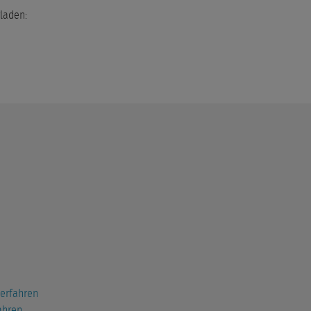
rladen:
erfahren
ahren