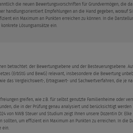
kanntlich die neuen Bewertungsvorschriften für Grundvermögen, die da
r handlungsorientiert Empfehlungen an die Hand gegeben, worauf Sie
ffizient ein Maximum an Punkten erreichen zu können. In die Darstellu
r konkrete Lösungsansätze ein.
nen betrachtet: der Bewertungsebene und der Besteuerungsebene. Au
setzes (ErbStG und BewG) relevant, insbesondere die Bewertung unbe
wie das Vergleichswert-, Ertragswert- und Sachwertverfahren, die je n
reiungen greifen, wie z.B. für selbst genutzte Familienheime oder ve
den, die in der Prüfung genau analysiert und berücksichtigt werden 
024 von NWB Steuer und Studium zeigt Ihnen unsere Dozentin Dr. Elke
en sollten, um effizient ein Maximum an Punkten zu erreichen. In die D
 ein.