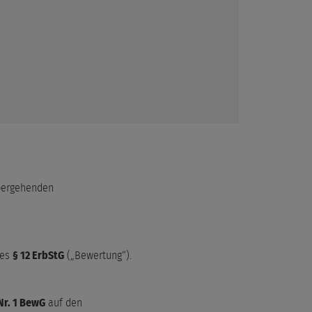
übergehenden
des
§ 12 ErbStG
(„Bewertung“).
 Nr. 1 BewG
auf den