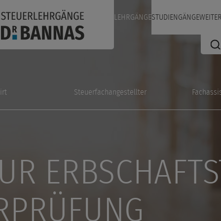
LEHRGÄNGE
STUDIENGÄNGE
WEITE
irt
Steuerfachangestellter
Fachassi
UR ERBSCHAFTS
ERPRÜFUNG