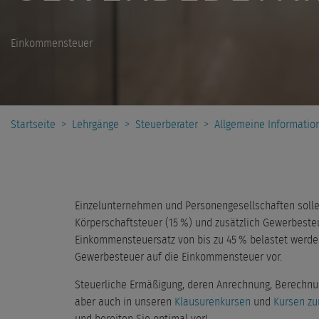
Einkommensteuer
Startseite
>
Lehrgänge
>
Steuerberater
>
Allgemeine Informatio
Einzelunternehmen und Personengesellschaften sollen
Körperschaftsteuer (15 %) und zusätzlich Gewerbest
Einkommensteuersatz von bis zu 45 % belastet werden
Gewerbesteuer auf die Einkommensteuer vor.
Steuerliche Ermäßigung, deren Anrechnung, Berech
aber auch in unseren
Klausurenkursen
und
Kursen zu
und bereiten Sie optimal vor!