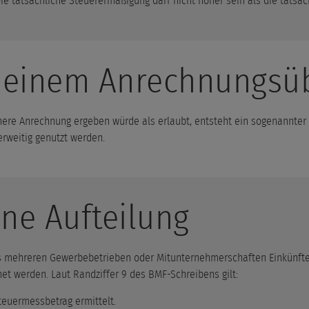
e tatsächliche Steuerermäßigung darf nicht höher sein als die tatsäc
i einem Anrechnungsü
ere Anrechnung ergeben würde als erlaubt, entsteht ein sogenannter
erweitig genutzt werden.
ne Aufteilung
mehreren Gewerbebetrieben oder Mitunternehmerschaften Einkünfte 
et werden. Laut Randziffer 9 des BMF-Schreibens gilt:
teuermessbetrag ermittelt.