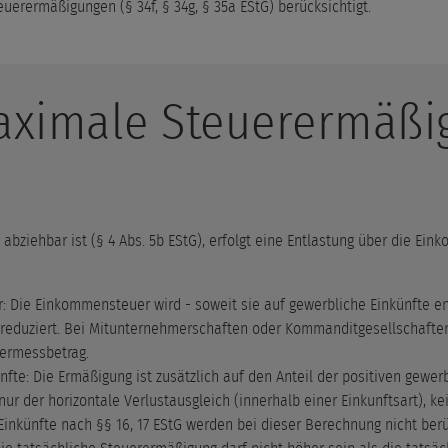
uerermäßigungen (§ 34f, § 34g, § 35a EStG) berücksichtigt.
aximale Steuerermäßi
bziehbar ist (§ 4 Abs. 5b EStG), erfolgt eine Entlastung über die Ei
 Die Einkommensteuer wird - soweit sie auf gewerbliche Einkünfte ent
eduziert. Bei Mitunternehmerschaften oder Kommanditgesellschaften 
ermessbetrag.
nfte: Die Ermäßigung ist zusätzlich auf den Anteil der positiven gew
ur der horizontale Verlustausgleich (innerhalb einer Einkunftsart), kei
Einkünfte nach §§ 16, 17 EStG werden bei dieser Berechnung nicht berü