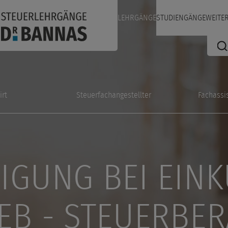
LEHRGÄNGE
STUDIENGÄNGE
WEITE
irt
Steuerfachangestellter
Fachassi
GUNG BEI EINKÜ
B - STEUERBER