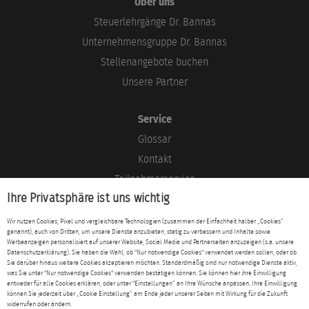
Über uns
Steuerlehrgänge Dr. Bannas
Unternehmensgruppe Dr. Bannas
Stellenangebote buchen
Unsere Partner
Service
Glossar
Kontakt
Teilnehmerservice
Ihre Privatsphäre ist uns wichtig
Blog
Wir nutzen Cookies, Pixel und vergleichbare Technologien (zusammen der Einfachheit halber „Cookies“
genannt), auch von Dritten, um unsere Dienste anzubieten, stetig zu verbessern und Inhalte sowie
Rechtliches
Werbeanzeigen personalisiert auf unserer Website, Social Media und Partnerseiten anzuzeigen (s.a. unsere
Datenschutzerklärung). Sie haben die Wahl, ob "Nur notwendige Cookies" verwendet werden sollen, oder ob
Impressum
Sie darüber hinaus weitere Cookies akzeptieren möchten. Standardmäßig sind nur notwendige Dienste aktiv,
was Sie unter "Nur notwendige Cookies" verwenden bestätigen können. Sie können hier ihre Einwilligung
Datenschutz
entweder für alle Cookies erklären, oder unter "Einstellungen“ an Ihre Wünsche anpassen. Ihre Einwilligung
können Sie jederzeit über „Cookie Einstellung“ am Ende jeder unserer Seiten mit Wirkung für die Zukunft
AGB
widerrufen oder ändern.