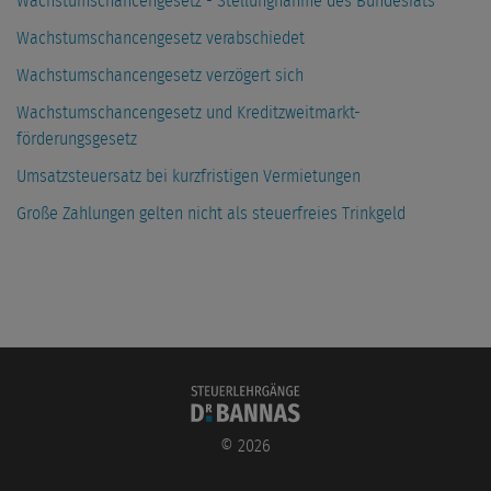
Wachstumschancengesetz - Stellungnahme des Bundesrats
Wachstumschancengesetz verabschiedet
Wachstumschancengesetz verzögert sich
Wachstumschancengesetz und Kreditzweitmarkt-
förderungsgesetz
Umsatzsteuersatz bei kurzfristigen Vermietungen
Große Zahlungen gelten nicht als steuerfreies Trinkgeld
©
2026