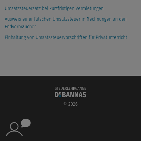
Umsatzsteuersatz bei kurzfristigen Vermietungen
Ausweis einer falschen Umsatzsteuer in Rechnungen an den
Endverbraucher
Einhaltung von Umsatzsteuervorschriften für Privatunterricht
©
2026