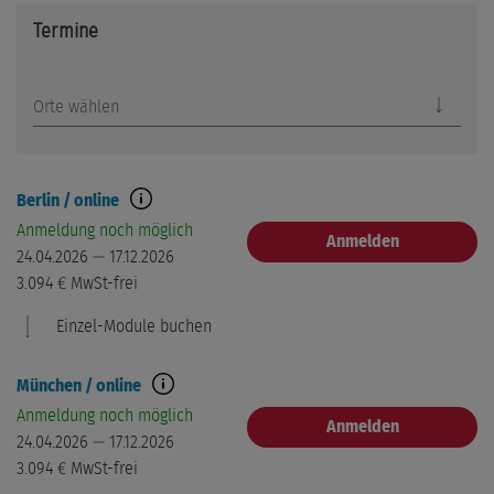
Termine
Orte wählen
Berlin / online
Anmeldung noch möglich
Anmelden
24.04.2026 — 17.12.2026
3.094 €
MwSt-frei
Einzel-Module buchen
München / online
Anmeldung noch möglich
Anmelden
Modul 3: Ertragsteuern
24.04.2026 — 17.12.2026
Modul buchen
Berlin / online
3.094 €
MwSt-frei