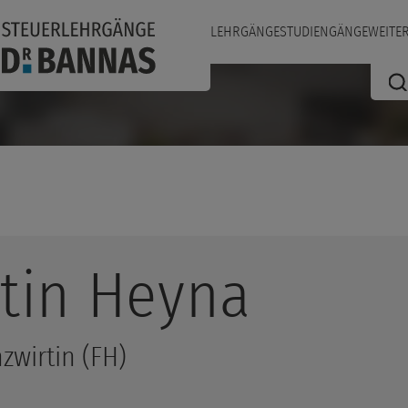
LEHRGÄNGE
STUDIENGÄNGE
WEITE
tin
Heyna
nzwirtin (FH)