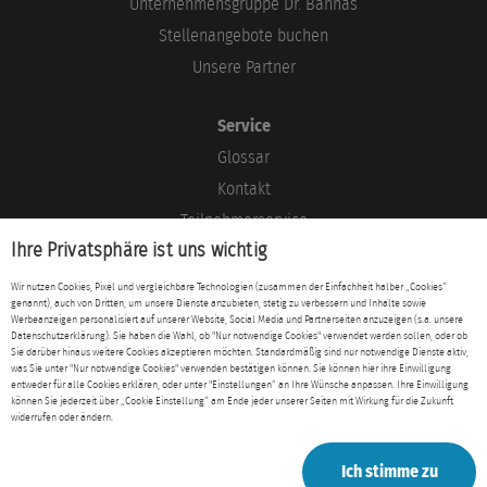
Unternehmensgruppe Dr. Bannas
Stellenangebote buchen
Unsere Partner
Service
Glossar
Kontakt
Teilnehmerservice
Ihre Privatsphäre ist uns wichtig
Blog
Wir nutzen Cookies, Pixel und vergleichbare Technologien (zusammen der Einfachheit halber „Cookies“
genannt), auch von Dritten, um unsere Dienste anzubieten, stetig zu verbessern und Inhalte sowie
Rechtliches
Werbeanzeigen personalisiert auf unserer Website, Social Media und Partnerseiten anzuzeigen (s.a. unsere
Datenschutzerklärung). Sie haben die Wahl, ob "Nur notwendige Cookies" verwendet werden sollen, oder ob
Impressum
Sie darüber hinaus weitere Cookies akzeptieren möchten. Standardmäßig sind nur notwendige Dienste aktiv,
was Sie unter "Nur notwendige Cookies" verwenden bestätigen können. Sie können hier ihre Einwilligung
Datenschutz
entweder für alle Cookies erklären, oder unter "Einstellungen“ an Ihre Wünsche anpassen. Ihre Einwilligung
können Sie jederzeit über „Cookie Einstellung“ am Ende jeder unserer Seiten mit Wirkung für die Zukunft
AGB
widerrufen oder ändern.
Ich stimme zu