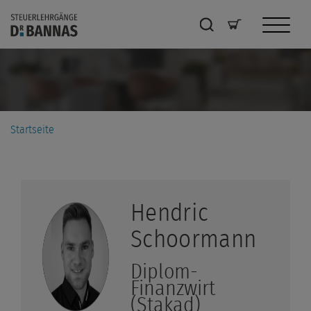
Startseite
Hendric
Schoormann
Diplom-
Finanzwirt
(Stakad)