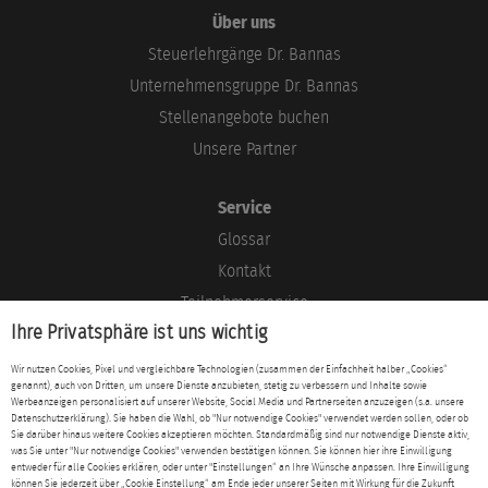
Über uns
Steuerlehrgänge Dr. Bannas
Unternehmensgruppe Dr. Bannas
Stellenangebote buchen
Unsere Partner
Service
Glossar
Kontakt
Teilnehmerservice
Ihre Privatsphäre ist uns wichtig
Blog
Wir nutzen Cookies, Pixel und vergleichbare Technologien (zusammen der Einfachheit halber „Cookies“
genannt), auch von Dritten, um unsere Dienste anzubieten, stetig zu verbessern und Inhalte sowie
Rechtliches
Werbeanzeigen personalisiert auf unserer Website, Social Media und Partnerseiten anzuzeigen (s.a. unsere
Datenschutzerklärung). Sie haben die Wahl, ob "Nur notwendige Cookies" verwendet werden sollen, oder ob
Impressum
Sie darüber hinaus weitere Cookies akzeptieren möchten. Standardmäßig sind nur notwendige Dienste aktiv,
was Sie unter "Nur notwendige Cookies" verwenden bestätigen können. Sie können hier ihre Einwilligung
Datenschutz
entweder für alle Cookies erklären, oder unter "Einstellungen“ an Ihre Wünsche anpassen. Ihre Einwilligung
können Sie jederzeit über „Cookie Einstellung“ am Ende jeder unserer Seiten mit Wirkung für die Zukunft