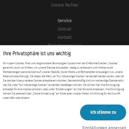
Unsere Partner
Service
Glossar
Kontakt
Teilnehmerservice
Ihre Privatsphäre ist uns wichtig
Blog
Wir nutzen Cookies, Pixel und vergleichbare Technologien (zusammen der Einfachheit halber „Cookies“
genannt), auch von Dritten, um unsere Dienste anzubieten, stetig zu verbessern und Inhalte sowie
Rechtliches
Werbeanzeigen personalisiert auf unserer Website, Social Media und Partnerseiten anzuzeigen (s.a. unsere
Datenschutzerklärung). Sie haben die Wahl, ob "Nur notwendige Cookies" verwendet werden sollen, oder ob
Impressum
Sie darüber hinaus weitere Cookies akzeptieren möchten. Standardmäßig sind nur notwendige Dienste aktiv,
was Sie unter "Nur notwendige Cookies" verwenden bestätigen können. Sie können hier ihre Einwilligung
Datenschutz
entweder für alle Cookies erklären, oder unter "Einstellungen“ an Ihre Wünsche anpassen. Ihre Einwilligung
können Sie jederzeit über „Cookie Einstellung“ am Ende jeder unserer Seiten mit Wirkung für die Zukunft
AGB
widerrufen oder ändern.
Ich stimme zu
Einstellungen anpassen