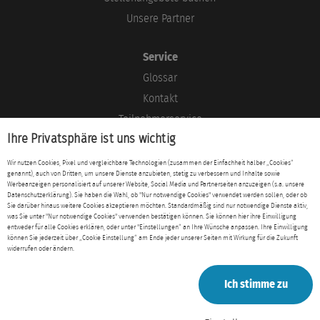
Unsere Partner
Service
Glossar
Kontakt
Teilnehmerservice
Ihre Privatsphäre ist uns wichtig
Blog
Wir nutzen Cookies, Pixel und vergleichbare Technologien (zusammen der Einfachheit halber „Cookies“
genannt), auch von Dritten, um unsere Dienste anzubieten, stetig zu verbessern und Inhalte sowie
Rechtliches
Werbeanzeigen personalisiert auf unserer Website, Social Media und Partnerseiten anzuzeigen (s.a. unsere
Datenschutzerklärung). Sie haben die Wahl, ob "Nur notwendige Cookies" verwendet werden sollen, oder ob
Impressum
Sie darüber hinaus weitere Cookies akzeptieren möchten. Standardmäßig sind nur notwendige Dienste aktiv,
was Sie unter "Nur notwendige Cookies" verwenden bestätigen können. Sie können hier ihre Einwilligung
Datenschutz
entweder für alle Cookies erklären, oder unter "Einstellungen“ an Ihre Wünsche anpassen. Ihre Einwilligung
können Sie jederzeit über „Cookie Einstellung“ am Ende jeder unserer Seiten mit Wirkung für die Zukunft
AGB
widerrufen oder ändern.
Ich stimme zu