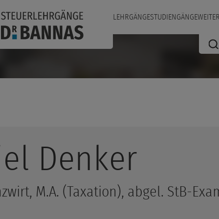
LEHRGÄNGE
STUDIENGÄNGE
WEITE
el
Denker
nzwirt, M.A. (Taxation), abgel. StB-Ex