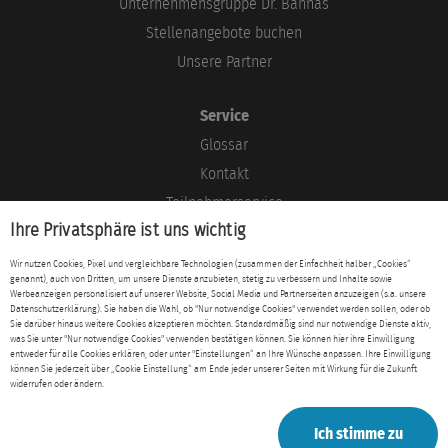
Unternehmensgruppe Dr. Bannas
Stellenangebote buchen
Unsere Partner
Service
Glossar
Kontakt
Teilnehmerservice
Ihre Privatsphäre ist uns wichtig
Blog
Wir nutzen Cookies, Pixel und vergleichbare Technologien (zusammen der Einfachheit halber „Cookies“
genannt), auch von Dritten, um unsere Dienste anzubieten, stetig zu verbessern und Inhalte sowie
Rechtliches
Werbeanzeigen personalisiert auf unserer Website, Social Media und Partnerseiten anzuzeigen (s.a. unsere
Datenschutzerklärung). Sie haben die Wahl, ob "Nur notwendige Cookies" verwendet werden sollen, oder ob
Impressum
Sie darüber hinaus weitere Cookies akzeptieren möchten. Standardmäßig sind nur notwendige Dienste aktiv,
was Sie unter "Nur notwendige Cookies" verwenden bestätigen können. Sie können hier ihre Einwilligung
Datenschutz
entweder für alle Cookies erklären, oder unter "Einstellungen“ an Ihre Wünsche anpassen. Ihre Einwilligung
können Sie jederzeit über „Cookie Einstellung“ am Ende jeder unserer Seiten mit Wirkung für die Zukunft
AGB
widerrufen oder ändern.
Ich stimme zu