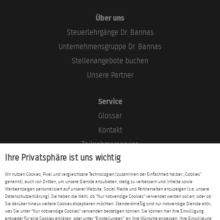
Über uns
Steuerlehrgänge Dr. Bannas
Unternehmensgruppe Dr. Bannas
Stellenangebote buchen
Unsere Partner
Service
Glossar
Kontakt
Teilnehmerservice
Ihre Privatsphäre ist uns wichtig
Blog
Wir nutzen Cookies, Pixel und vergleichbare Technologien (zusammen der Einfachheit halber „Cookies“
genannt), auch von Dritten, um unsere Dienste anzubieten, stetig zu verbessern und Inhalte sowie
Rechtliches
Werbeanzeigen personalisiert auf unserer Website, Social Media und Partnerseiten anzuzeigen (s.a. unsere
Datenschutzerklärung). Sie haben die Wahl, ob "Nur notwendige Cookies" verwendet werden sollen, oder ob
Impressum
Sie darüber hinaus weitere Cookies akzeptieren möchten. Standardmäßig sind nur notwendige Dienste aktiv,
was Sie unter "Nur notwendige Cookies" verwenden bestätigen können. Sie können hier ihre Einwilligung
Datenschutz
entweder für alle Cookies erklären, oder unter "Einstellungen“ an Ihre Wünsche anpassen. Ihre Einwilligung