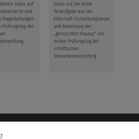
nderem Fokus auf
Fokus auf die dritte
Geson
gsteuerrecht und
Teilaufgabe aus der
einhei
le Fragestellungen
Erbschaft-/Schenkungsteuer
Gewin
 Prüfungstag der
und Bewertung der
Sonde
hen
„gemischten Klausur“ am
Ergän
aterprüfung.
ersten Prüfungstag der
gewer
schriftlichen
Gewi
Steuerberaterprüfung.
Über uns
Service
g
Steuerlehrgänge Dr. Bannas
Glossar