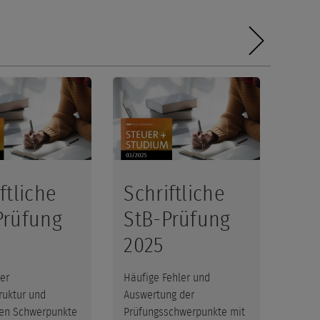
ftliche
Schriftliche
Fal
Prüfung
StB-Prüfung
Ge
2025
Rü
bei
er
Häufige Fehler und
Pe
ruktur und
Auswertung der
hen Schwerpunkte
Prüfungsschwerpunkte mit