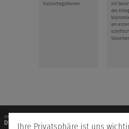
Kurzvortragsthemen
mit beso
das Ertra
bilanziel
am ersten
schriftlic
Steuerber
Ihre Privatsphäre ist uns wichti