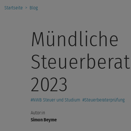
Startseite
>
Blog
Mündliche
Steuerbera
2023
#
NWB Steuer und Studium
#
Steuerberaterprüfung
Autor:in
Simon Beyme